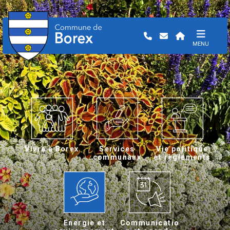
MENU
Vivre a Borex
Services
Vie politique
communaux
et règlements
Energie et
Communicatio