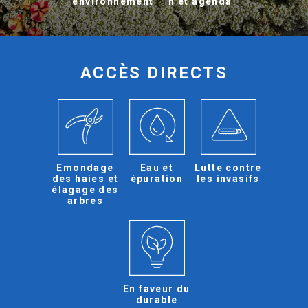
environnement
n et agenda
ACCÈS DIRECTS
Emondage
Eau et
Lutte contre
des haies et
épuration
les invasifs
élagage des
arbres
En faveur du
durable