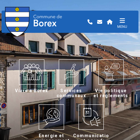
MENU
Vivre a Borex
Services
Vie politique
communaux
et règlements
Energie et
Communicatio