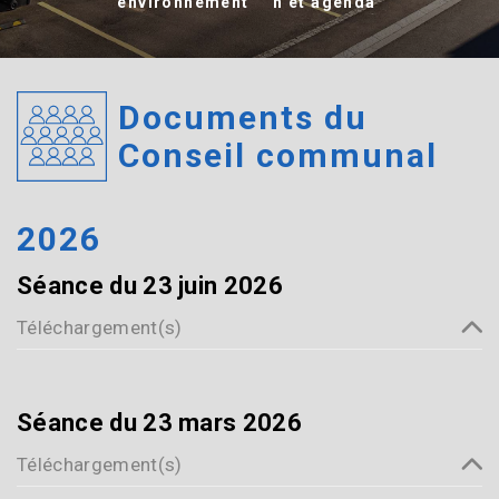
environnement
n et agenda
Documents du
Conseil communal
2026
Séance du 23 juin 2026
Téléchargement(s)
CC Convocation séance 23 juin 2026
Préavis 43-2026_demande de crédit de CHF
Séance du 23 mars 2026
48'40
Téléchargement(s)
Préavis 44-2026_demande crédit CHF 419'000