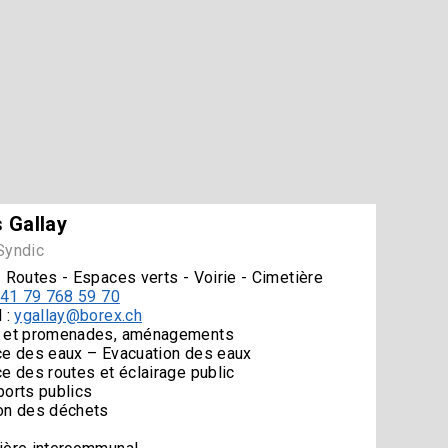
 Gallay
Syndic
- Routes - Espaces verts - Voirie - Cimetière
41 79 768 59 70
 :
ygallay@borex.ch
 et promenades, aménagements
ce des eaux – Evacuation des eaux
ce des routes et éclairage public
ports publics
on des déchets