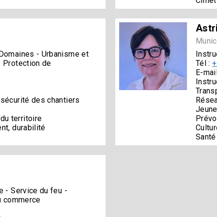
Cimet
Astr
Munic
 Domaines - Urbanisme et
Instru
- Protection de
Tél :
+
E-mail
Instru
Trans
 sécurité des chantiers
Résea
Jeune
u territoire
Prévo
t, durabilité
Cultur
Santé
e - Service du feu -
 du commerce