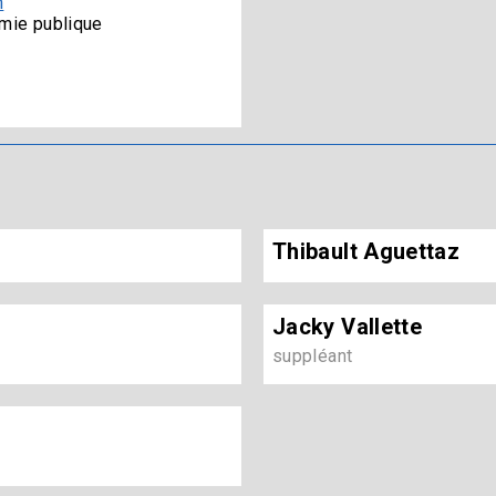
h
mie publique
Thibault Aguettaz
Jacky Vallette
suppléant