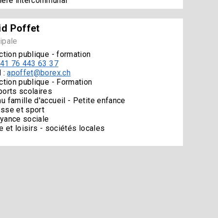
ière intercommunal
id Poffet
ipale
ction publique - formation
41 76 443 63 37
 :
apoffet@borex.ch
ction publique - Formation
ports scolaires
u famille d'accueil - Petite enfance
sse et sport
yance sociale
e et loisirs - sociétés locales