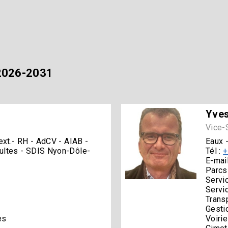
 2026-2031
Yves
Vice-
ext.- RH - AdCV - AIAB -
Eaux 
ultes - SDIS Nyon-Dôle-
Tél :
+
E-mail
Parcs
Servi
Servi
Trans
Gesti
es
Voirie